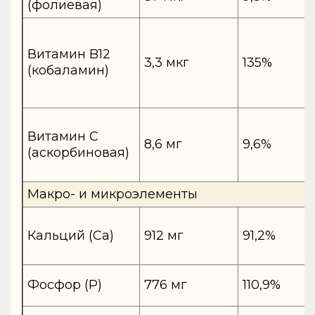
(фолиевая)
Витамин B12
3,3 мкг
135%
(кобаламин)
Витамин C
8,6 мг
9,6%
(аскорбиновая)
Макро- и микроэлементы
Кальций (Ca)
912 мг
91,2%
Фосфор (P)
776 мг
110,9%